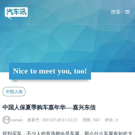
≡
汽车讯
搜索
Nice to meet you, too!
中国人保
中国人保夏季购车嘉年华----嘉兴东信
carxun
发表于
2021-07-20 13:12:25
浏览
843
评论
0
提到买车，不少人的首选都会是车展。那么什么车展有如此大