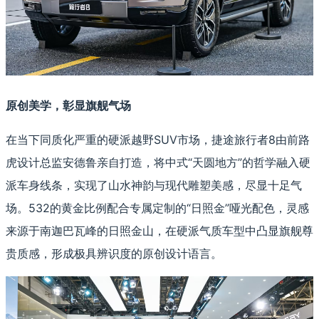
原创美学，彰显旗舰气场
在当下同质化严重的硬派越野SUV市场，捷途旅行者8由前路
虎设计总监安德鲁亲自打造，将中式“天圆地方”的哲学融入硬
派车身线条，实现了山水神韵与现代雕塑美感，尽显十足气
场。532的黄金比例配合专属定制的“日照金”哑光配色，灵感
来源于南迦巴瓦峰的日照金山，在硬派气质车型中凸显旗舰尊
贵质感，形成极具辨识度的原创设计语言。