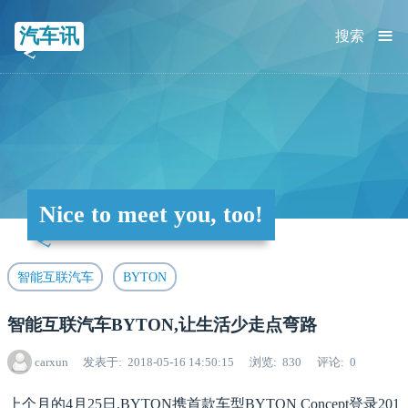
≡
汽车讯
搜索
Nice to meet you, too!
智能互联汽车
BYTON
智能互联汽车BYTON,让生活少走点弯路
carxun
发表于
2018-05-16 14:50:15
浏览
830
评论
0
上个月的4月25日,BYTON携首款车型BYTON Concept登录201