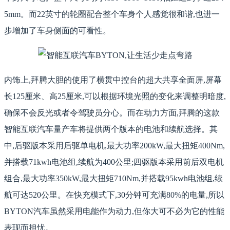
5mm。而22英寸的轮圈配合整个车身个人感觉很和谐,也进一
步增加了车身侧面的可看性。
内饰上,拜腾大胆的使用了横贯中控台的超大共享全面屏,屏幕
长125厘米、高25厘米,可以根据环境光照的变化来调整明暗度,
确保不会反光或者令驾驶员分心。而在动力方面,拜腾的这款
智能互联汽车量产车将提供两个版本的电池和续航选择。其
中,后驱版本采用后驱单电机,最大功率200kW,最大扭矩400Nm,
并搭载71kwh电池组,续航为400公里;四驱版本采用前后双电机
组合,最大功率350kW,最大扭矩710Nm,并搭载95kwh电池组,续
航可达520公里。在快充模式下,30分钟可充满80%的电量,所以
BYTON汽车虽然采用电能作为动力,但你大可不必为它的性能
表现而担忧。