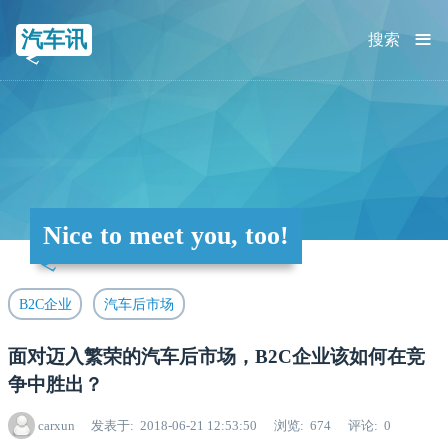
≡
汽车讯
搜索
Nice to meet you, too!
B2C企业
汽车后市场
面对迈入繁荣的汽车后市场，B2C企业该如何在竞
争中胜出？
carxun
发表于
2018-06-21 12:53:50
浏览
674
评论
0