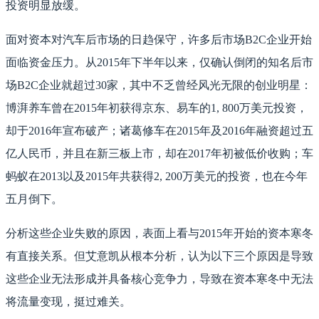
投资明显放缓。
面对资本对汽车后市场的日趋保守，许多后市场B2C企业开始
面临资金压力。从2015年下半年以来，仅确认倒闭的知名后市
场B2C企业就超过30家，其中不乏曾经风光无限的创业明星：
博湃养车曾在2015年初获得京东、易车的1, 800万美元投资，
却于2016年宣布破产；诸葛修车在2015年及2016年融资超过五
亿人民币，并且在新三板上市，却在2017年初被低价收购；车
蚂蚁在2013以及2015年共获得2, 200万美元的投资，也在今年
五月倒下。
分析这些企业失败的原因，表面上看与2015年开始的资本寒冬
有直接关系。但艾意凯从根本分析，认为以下三个原因是导致
这些企业无法形成并具备核心竞争力，导致在资本寒冬中无法
将流量变现，挺过难关。