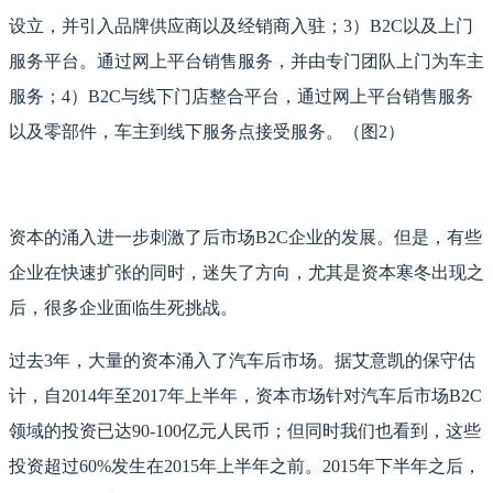
设立，并引入品牌供应商以及经销商入驻；3）B2C以及上门
服务平台。通过网上平台销售服务，并由专门团队上门为车主
服务；4）B2C与线下门店整合平台，通过网上平台销售服务
以及零部件，车主到线下服务点接受服务。（图2）
资本的涌入进一步刺激了后市场B2C企业的发展。但是，有些
企业在快速扩张的同时，迷失了方向，尤其是资本寒冬出现之
后，很多企业面临生死挑战。
过去3年，大量的资本涌入了汽车后市场。据艾意凯的保守估
计，自2014年至2017年上半年，资本市场针对汽车后市场B2C
领域的投资已达90-100亿元人民币；但同时我们也看到，这些
投资超过60%发生在2015年上半年之前。2015年下半年之后，