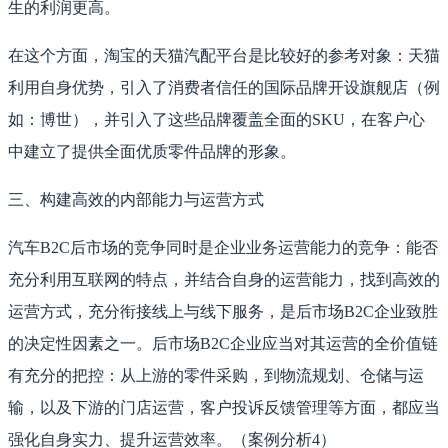
生的利润更高。
在这个方面，淘宝的天猫汽配平台是比较好的参考对象：天猫
利用自身优势，引入了消费者信任的国际品牌开设旗舰店（例
如：博世），并引入了这些品牌覆盖全面的SKU，在客户心
中建立了提供全面优质零件品牌的形象。
三、构建高效的内部能力与运营方式
汽车B2C后市场的竞争同时是企业业务运营能力的竞争：能否
充分利用互联网的特点，并结合自身的运营能力，找到高效的
运营方式，充分衔接线上与线下服务，是后市场B2C企业致胜
的决定性因素之一。后市场B2C企业应当对其运营的全价值链
有充分的把控：从上游的零件采购，到物流规划、仓储与运
输，以及下游的门店运营，客户投诉反馈管理等方面，都应当
强化自身实力、提升运营效率。（案例分析4）