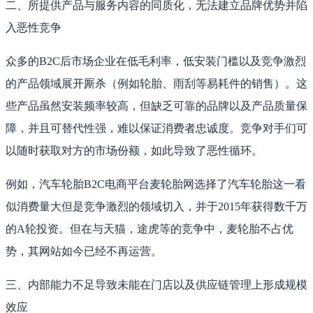
二、所提供产品与服务内容的同质化，无法建立品牌优势并陷
入恶性竞争
众多的B2C后市场企业在低毛利率，低安装门槛以及竞争激烈
的产品领域展开厮杀（例如轮胎、雨刮等易耗件的销售）。这
些产品虽然安装频率较高，但缺乏可靠的品牌以及产品质量保
障，并且可替代性强，难以保证消费者忠诚度。竞争对手们可
以随时获取对方的市场份额，如此导致了恶性循环。
例如，汽车轮胎B2C电商平台麦轮胎网选择了汽车轮胎这一看
似消费量大但是竞争激烈的领域切入，并于2015年获得数千万
的A轮投资。但在与天猫，途虎等的竞争中，麦轮胎不占优
势，其网站如今已经不再运营。
三、内部能力不足导致未能在门店以及供应链管理上形成规模
效应